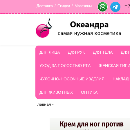
+7
Доставка
/
Скидки
/
Магазины
ДЛЯ ЛИЦА
ДЛЯ РУК
ДЛЯ ТЕЛА
ДЛЯ
УХОД ЗА ПОЛОСТЬЮ РТА
ЖЕНСКАЯ ГИГ
ЧУЛОЧНО-НОСОЧНЫЕ ИЗДЕЛИЯ
НАКЛАД
ДЛЯ ЖИВОТНЫХ
ОПТИКА
Главная
-