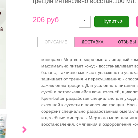
трещин интенсивно восстан.100 мл.
206 руб
Купить
ОПИСАНИЕ
ДОСТАВКА
ОТЗЫВЫ
минералы Мертвого моря омега-липидный ком
максимально питает кожу; - восстанавливает 
баланс; - активно смягчает, увлажняет и успока
защищает от трения и пересушивания; - спосо
заживлению трещин. Для усиленного питания 
сухой и потрескавшейся кожи коленей, щиколото
Крем-butter разработан специально для ухода з
склонной к сухости и появлению трещин. На
содержит специально разработанный омега-л
и целебные минералы Мертвого моря для инт
восстановления, смягчения и оздоровления кож