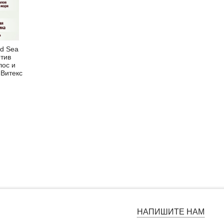
d Sea
тив
лос и
 Витекс
НАПИШИТЕ НАМ