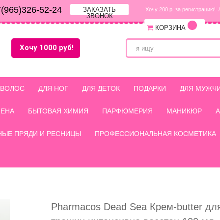
(965)326-52-24
ЗАКАЗАТЬ
Хочу 200 р. за регистрацию!
/
ЗВОНОК
КОРЗИНА
Хочу 1000 руб!
 ВОЛОС
ДЛЯ НОГ
ДЛЯ ДЕТОК
ПОДАРКИ
ДЛЯ МУЖЧ
ИЕНА
БЫТОВАЯ ХИМИЯ
ПАРФЮМЕРИЯ
МАНИКЮР
НЫЕ ПРЯДИ И РЕСНИЦЫ
ПРОФЕССИОНАЛЬНАЯ КОСМЕТИКА
Pharmacos Dead Sea Крем-butter для