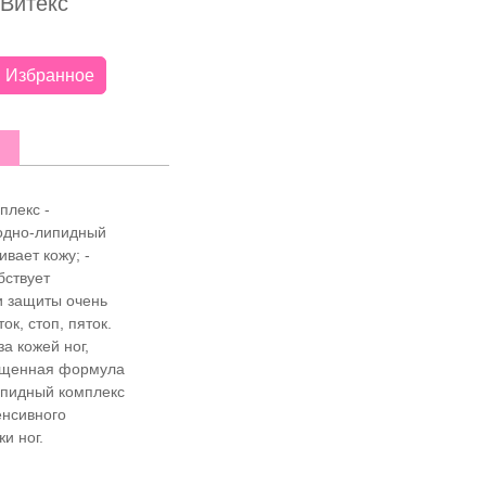
 Витекс
Избранное
плекс -
водно-липидный
ивает кожу; -
бствует
и защиты очень
к, стоп, пяток.
а кожей ног,
сыщенная формула
ипидный комплекс
енсивного
и ног.