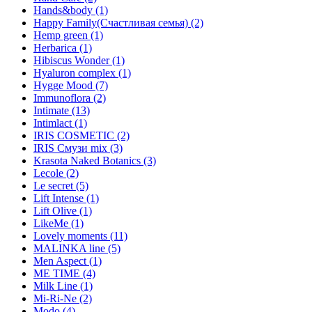
Hands&body (1)
Happy Family(Счастливая семья) (2)
Hemp green (1)
Herbarica (1)
Hibiscus Wonder (1)
Hyaluron complex (1)
Hygge Mood (7)
Immunoflora (2)
Intimate (13)
Intimlact (1)
IRIS COSMETIC (2)
IRIS Смузи mix (3)
Krasota Naked Botanics (3)
Lecole (2)
Le secret (5)
Lift Intense (1)
Lift Olive (1)
LikeMe (1)
Lovely moments (11)
MALINKA line (5)
Men Aspect (1)
ME TIME (4)
Milk Line (1)
Mi-Ri-Ne (2)
Modo (4)