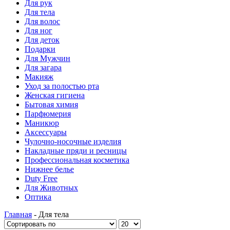
Для рук
Для тела
Для волос
Для ног
Для деток
Подарки
Для Мужчин
Для загара
Макияж
Уход за полостью рта
Женская гигиена
Бытовая химия
Парфюмерия
Маникюр
Аксессуары
Чулочно-носочные изделия
Накладные пряди и ресницы
Профессиональная косметика
Нижнее белье
Duty Free
Для Животных
Оптика
Главная
-
Для тела