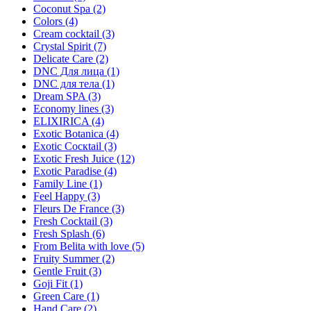
Coconut Spa (2)
Colors (4)
Cream cocktail (3)
Crystal Spirit (7)
Delicate Care (2)
DNC Для лица (1)
DNC для тела (1)
Dream SPA (3)
Economy lines (3)
ELIXIRICA (4)
Exotic Botanica (4)
Exotic Cocкtail (3)
Exotic Fresh Juice (12)
Exotic Paradise (4)
Family Line (1)
Feel Happy (3)
Fleurs De France (3)
Fresh Cocktail (3)
Fresh Splash (6)
From Belita with love (5)
Fruity Summer (2)
Gentle Fruit (3)
Goji Fit (1)
Green Care (1)
Hand Care (2)