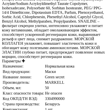
Acrylate/Sodium Acryloyldimethyl Taurate Copolymer,
Isohexadecane, Polysorbate 60, Sorbitan Isostearate, PEG/ PPG-
14/4 Dimethicone, Dipotassium EDTA, Parfum, Phenoxyethanol,
Sorbic Acid, Chlorphenesin, Phenethyl Alcohol, Caprylyl Glycol,
Benzyl Alcohol, Methylparaben, Propylparaben. SNAILINE –
фильтрат секреции улитки, интенсивно увлажняет и питает
кожу витаминами, обладает омолаживающим эффектом,
способствует ускоренной регенерации кожи, выравнивает
рельеф и цвет лица, снимает раздражение. МОРСКОЙ
КОЛЛАГЕН увлажняет, повышает эластичность кожи и
обогащает кожу полезными аминокислотами. МОРСКОЙ
ЭЛАСТИН глубоко питает, предупреждает появление новых
морщин, способствует регенерации кожи.
Параметры
Назначение:
Нормальная кожа
Вид продукции:
Маски
Название линии:
Green secret
Производитель:
MARKELL
Объем, мл:
50
Класс опасности товара:
Не опасен
Код ОКПД/ТН ВЭД:
3304990000
Страна производства:
Беларусь
Комплектация:
1 шт