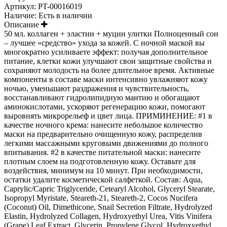
Артикул:
PT-00016019
Наличие:
Есть в наличии
Описание
50 мл. коллаген + эластин + муцин улитки Полноценный сон
– лучшее «средство» ухода за кожей. С ночной маской вы
многократно усиливаете эффект: получая дополнительное
питание, клетки кожи улучшают свои защитные свойства и
сохраняют молодость на более длительное время. Активные
компоненты в составе маски интенсивно увлажняют кожу
ночью, уменьшают раздражения и чувствительность,
восстанавливают гидролипидную мантию и обогащают
аминокислотами, ускоряют регенерацию кожи, помогают
выровнять микрорельеф и цвет лица. ПРИМИНЕНИЕ: #1 в
качестве ночного крема: нанесите небольшое количество
маски на предварительно очищенную кожу, распределив
легкими массажными круговыми движениями до полного
впитывания. #2 в качестве питательной маски: нанесите
плотным слоем на подготовленную кожу. Оставьте для
воздействия, минимум на 10 минут. При необходимости,
остатки удалите косметической салфеткой. Состав: Aqua,
Caprylic/Capric Triglyceride, Cetearyl Alcohol, Glyceryl Stearate,
Isopropyl Myristate, Steareth-21, Steareth-2, Cocos Nucifera
(Coconut) Oil, Dimethicone, Snail Secretion Filtrate, Hydrolyzed
Elastin, Hydrolyzed Collagen, Hydroxyethyl Urea, Vitis Vinifera
(Grape) Leaf Extract, Glycerin, Propylene Glycol, Hydroxyethyl