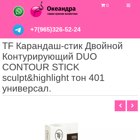
0
+7(965)326-52-24
TF Карандаш-стик Двойной
Контурирующий DUO
CONTOUR STIСK
sculpt&highlight тон 401
универсал.