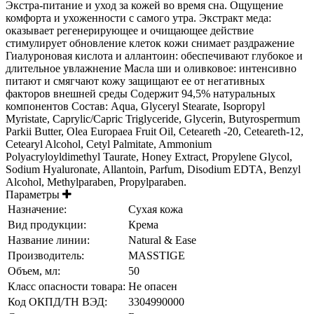
Экстра-питание и уход за кожей во время сна. Ощущение
комфорта и ухоженности с самого утра. Экстракт меда:
оказывает регенерирующее и очищающее действие
стимулирует обновление клеток кожи снимает раздражение
Гиалуроновая кислота и аллантоин: обеспечивают глубокое и
длительное увлажнение Масла ши и оливковое: интенсивно
питают и смягчают кожу защищают ее от негативных
факторов внешней среды Содержит 94,5% натуральных
компонентов Состав: Aqua, Glyceryl Stearate, Isopropyl
Myristate, Caprylic/Capric Triglyceride, Glycerin, Butyrospermum
Parkii Butter, Olea Europaea Fruit Oil, Ceteareth -20, Ceteareth-12,
Cetearyl Alcohol, Cetyl Palmitate, Ammonium
Polyacryloyldimethyl Taurate, Honey Extract, Propylene Glycol,
Sodium Hyaluronate, Allantoin, Parfum, Disodium EDTA, Benzyl
Alcohol, Methylparaben, Propylparaben.
Параметры
Назначение:
Сухая кожа
Вид продукции:
Крема
Название линии:
Natural & Ease
Производитель:
MASSTIGE
Объем, мл:
50
Класс опасности товара:
Не опасен
Код ОКПД/ТН ВЭД:
3304990000