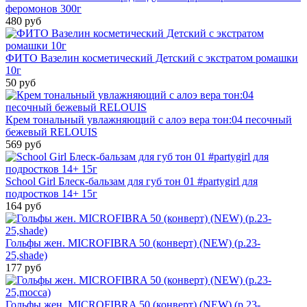
феромонов 300г
480 руб
ФИТО Вазелин косметический Детский с экстратом ромашки
10г
50 руб
Крем тональный увлажняющий с алоэ вера тон:04 песочный
бежевый RELOUIS
569 руб
School Girl Блеск-бальзам для губ тон 01 #partygirl для
подростков 14+ 15г
164 руб
Гольфы жен. MICROFIBRA 50 (конверт) (NEW) (р.23-
25,shade)
177 руб
Гольфы жен. MICROFIBRA 50 (конверт) (NEW) (р.23-