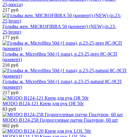
25,mocca)
217 руб
Гольфы жен. MICROFIBRA 50 (конверт) (NEW) (р.23-
25,bronz)
177 руб
Гольфы ж. Microfibra 50d (1 пара), р.23-25,nero 8С-9СП
(конверт)
216 руб
Гольфы ж. Microfibra 50d (1 пара), р.23-25,natural 8С-9СП
(конверт)
217 руб
MODO B124-121 Крем для рук QR 50г
83 руб
MODO B124-258 Гидрогелевые патчи Гиалурон, 60 шт
602 руб
MODO B124-120 Крем для рук LOL 50г