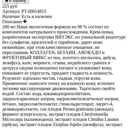
В корзину
225 руб
Артикул:
PT-00014815
Наличие:
Есть в наличии
Описание
200 мл Наша экологичная формула на 98 % состоит из
компонентов натурального происхождения. Крем-пенка,
разработанная экспертами ВИТЭКС по уникальной рецептуре
без сульфатов, красителей и парабенов, дарит коже
нежнейшее, при этом качественное очищение, не
пересушивая. КОЛЛАГЕН, БЕТАИН, АВОКАДО и
ФРУКТОВЫЙ МИКС из чиа, золотого апельсина, арбуза,
зизифуса, кале, моринги, сезама, индийского граната и
цитруса сацума полноценно питают и увлажняют кожу,
повышают ее упругость, придают гладкость и нежность.
Результат: идеально чистая, гладкая, упругая кожа.
Применение: нанесите пенку на влажную кожу, вспеньте
легкими массирующими движениями. Тщательно смойте
водой. Состав: вода, кокамидопропилбетаин,
лауроилсаркозинат натрия, лауроилметилизетионат натрия,
бетаин, лауриллактиллактат, гликольдистеарат, лаурет-4,
дезамидоколлаген, сок плодов Persea gratissima (авокадо),
фермент аспергиллуса, экстракт плодов Citrofortunella
Microcarpa (каламондина), экстракт плодов Citrullus Lanatus
(арбуза), экстракт плодов Ziziphus Jujuba (зизифуса), экстракт