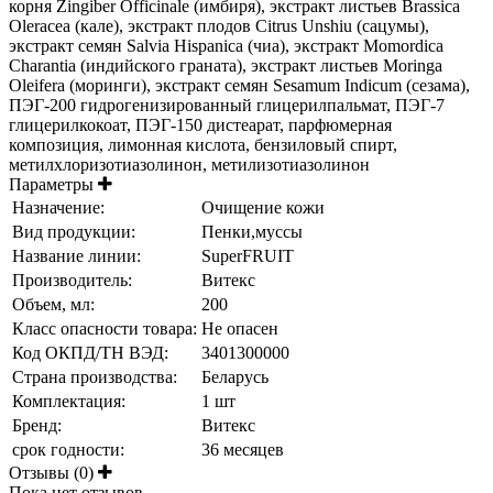
корня Zingiber Officinale (имбиря), экстракт листьев Brassica
Oleracea (кале), экстракт плодов Citrus Unshiu (сацумы),
экстракт семян Salvia Hispanica (чиа), экстракт Momordica
Charantia (индийского граната), экстракт листьев Moringa
Oleifera (моринги), экстракт семян Sesamum Indicum (сезама),
ПЭГ-200 гидрогенизированный глицерилпальмат, ПЭГ-7
глицерилкокоат, ПЭГ-150 дистеарат, парфюмерная
композиция, лимонная кислота, бензиловый спирт,
метилхлоризотиазолинон, метилизотиазолинон
Параметры
Назначение:
Очищение кожи
Вид продукции:
Пенки,муссы
Название линии:
SuperFRUIT
Производитель:
Витекс
Объем, мл:
200
Класс опасности товара:
Не опасен
Код ОКПД/ТН ВЭД:
3401300000
Страна производства:
Беларусь
Комплектация:
1 шт
Бренд:
Витекс
срок годности:
36 месяцев
Отзывы (0)
Пока нет отзывов