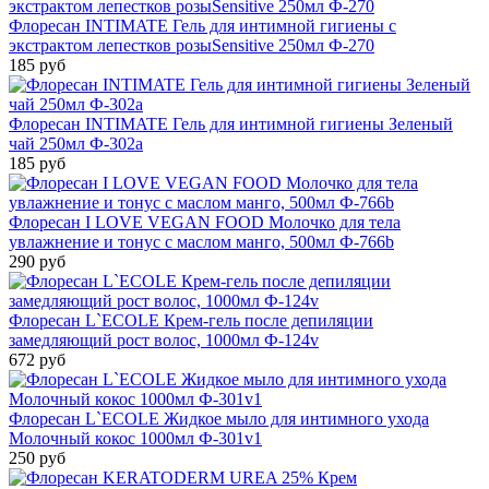
Флоресан INTIMATE Гель для интимной гигиены с
экстрактом лепестков розыSensitive 250мл Ф-270
185 руб
Флоресан INTIMATE Гель для интимной гигиены Зеленый
чай 250мл Ф-302а
185 руб
Флоресан I LOVE VEGAN FOOD Молочко для тела
увлажнение и тонус с маслом манго, 500мл Ф-766b
290 руб
Флоресан L`ECOLE Крем-гель после депиляции
замедляющий рост волос, 1000мл Ф-124v
672 руб
Флоресан L`ECOLE Жидкое мыло для интимного ухода
Молочный кокос 1000мл Ф-301v1
250 руб