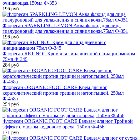
очищающая,150мл Ф-353
196 руб
Флоресан SPARKLING LEMON Аква-флюид для лица
гиалуроновый для увлажнения и сияния кожи,75мл Ф-351
196 руб
Флоресан RETINOL Крем для лица дневной с ниацинамидом
75мл Ф-345
284 руб
Флоресан ORGANIC FOOT CARE Крем для ног
кератолитический против трещин и натоптышей, 250мл
Ф-458а
254 руб
Флоресан ORGANIC FOOT CARE Бальзам для ног Тройной
эффект с маслом кедрового ореха, 150мл Ф-456
171 руб