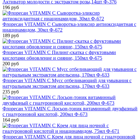
Активатор молодости с экстрактом розы,14шт Ф-376
196 руб
Флоресан VITAMIN C Сыворотка-эликсир антиоксидантная с
ниацинамидом, 30мл Ф-672
189 руб
Флоресан VITAMIN C Пилинг-скатка с фруктовыми
кислотами обновление и сияние, 150мл Ф-675
200 руб
Флоресан VITAMIN C Мусс отбеливающий для умывания с
натуральным экстрактом апельсина, 170мл Ф-633
235 руб
Флоресан VITAMIN C Лосьон-тоник витаминный двухфазный
с гиалуроновой кислотой, 200мл Ф-673
164 руб
Флоресан VITAMIN C Крем для лица ночной с гиалуроновой