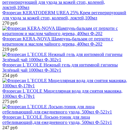
Флоресан KERATODERM UREA 25% Крем регенерирующий
для ухода за кожей стоп, коленей, локтей,100мл
270 руб
Флоресан KERA-NOVA Шампунь-бальзам от перхоти с
кератином и маслом чайного дерева, 400мл Ф-202
219 руб
Флоресан L`ECOLE Нежный гель для интимной гигиены
Зелёный чай 1000мл Ф-302v1
254 руб
Флоресан L`ECOLE Мицеллярная вода для снятия макияжа,
1000мл Ф-178v1
275 руб
Флоресан L`ECOLE Лосьон-тоник для лица
отбеливающий,для ежедневного ухода, 500мл Ф-521v1
247 руб