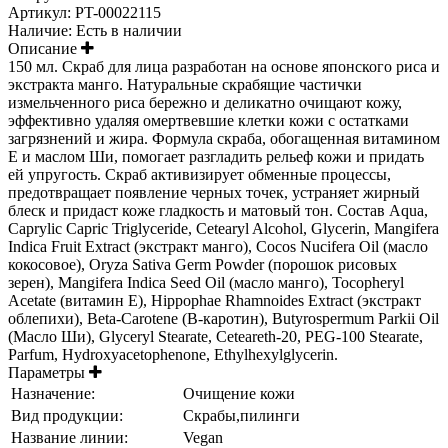
Артикул:
PT-00022115
Наличие:
Есть в наличии
Описание
150 мл. Скраб для лица разработан на основе японского риса и
экстракта манго. Натуральные скрабящие частички
измельченного риса бережно и деликатно очищают кожу,
эффективно удаляя омертвевшие клетки кожи с остатками
загрязнений и жира. Формула скраба, обогащенная витамином
Е и маслом Ши, помогает разгладить рельеф кожи и придать
ей упругость. Скраб активизирует обменные процессы,
предотвращает появление черных точек, устраняет жирный
блеск и придаст коже гладкость и матовый тон. Состав Aqua,
Caprylic Capric Triglyceride, Cetearyl Alcohol, Glycerin, Mangifera
Indica Fruit Extract (экстракт манго), Cocos Nucifera Oil (масло
кокосовое), Oryza Sativa Germ Powder (порошок рисовых
зерен), Mangifera Indica Seed Oil (масло манго), Tocopheryl
Acetate (витамин Е), Hippophae Rhamnoides Extract (экстракт
облепихи), Beta-Carotene (В-каротин), Butyrospermum Parkii Oil
(Масло Ши), Glyceryl Stearate, Ceteareth-20, PEG-100 Stearate,
Parfum, Hydroxyacetophenone, Ethylhexylglycerin.
Параметры
Назначение:
Очищение кожи
Вид продукции:
Скрабы,пилинги
Название линии:
Vegan