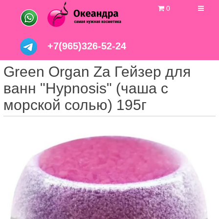
0
+7(965)326-52-24
Green Organ Za Гейзер для
ванн "Hypnosis" (чаша с
морской солью) 195г