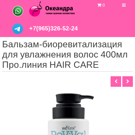
0
+7(965)326-52-24
Бальзам-биоревитализация
для увлажнения волос 400мл
Про.линия HAIR CARE