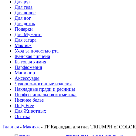
Для рук
Для тела
Для волос
Для ног
Для деток
Подарки
Для Мужчин
Для загара
Макияж
Уход за полостью рта
Женская гигиена
Бытовая химия
Парфюмерия
Маникюр
Аксессуары
Чулочно-носочные изделия
Накладные пряди и ресницы
Профессиональная косметика
Нижнее белье
Duty Free
Для Животных
Оптика
Главная
-
Макияж
-
TF Карандаш для глаз TRIUMPH of COLOR E