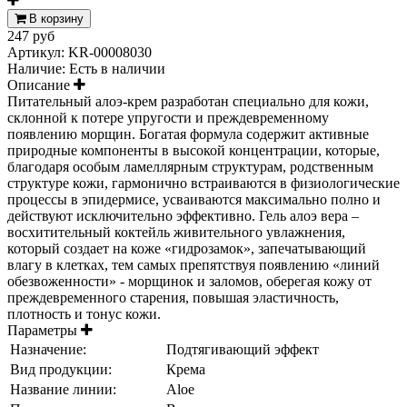
В корзину
247 руб
Артикул:
KR-00008030
Наличие:
Есть в наличии
Описание
Питательный алоэ-крем разработан специально для кожи,
склонной к потере упругости и преждевременному
появлению морщин. Богатая формула содержит активные
природные компоненты в высокой концентрации, которые,
благодаря особым ламеллярным структурам, родственным
структуре кожи, гармонично встраиваются в физиологические
процессы в эпидермисе, усваиваются максимально полно и
действуют исключительно эффективно. Гель алоэ вера –
восхитительный коктейль живительного увлажнения,
который создает на коже «гидрозамок», запечатывающий
влагу в клетках, тем самых препятствуя появлению «линий
обезвоженности» - морщинок и заломов, оберегая кожу от
преждевременного старения, повышая эластичность,
плотность и тонус кожи.
Параметры
Назначение:
Подтягивающий эффект
Вид продукции:
Крема
Название линии:
Aloe