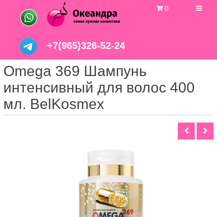
0
+7(965)326-52-24
Omega 369 Шампунь
интенсивный для волос 400
мл. BelKosmex