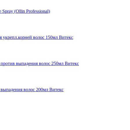
Spray (Ollin Professional)
 укрепл.корней волос 150мл Витекс
ротив выпадения волос 250мл Витекс
выпадения волос 200мл Витекс