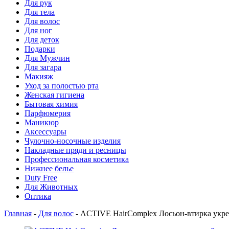
Для рук
Для тела
Для волос
Для ног
Для деток
Подарки
Для Мужчин
Для загара
Макияж
Уход за полостью рта
Женская гигиена
Бытовая химия
Парфюмерия
Маникюр
Аксессуары
Чулочно-носочные изделия
Накладные пряди и ресницы
Профессиональная косметика
Нижнее белье
Duty Free
Для Животных
Оптика
Главная
-
Для волос
-
ACTIVE HairComplex Лосьон-втирка укре