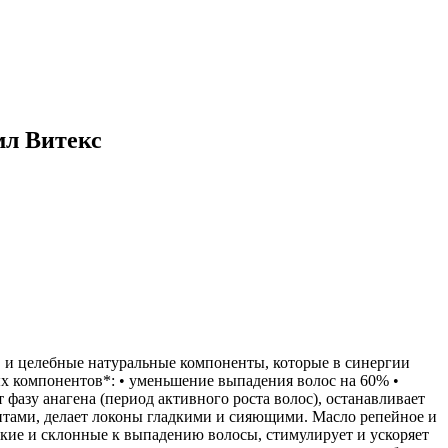
мл Витекс
 и целебные натуральные компоненты, которые в синергии
х компонентов*: • уменьшение выпадения волос на 60% •
фазу анагена (период активного роста волос), останавливает
нтами, делает локоны гладкими и сияющими. Масло репейное и
нкие и склонные к выпадению волосы, стимулирует и ускоряет