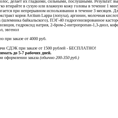
олос, делает их гладкими, сильными, послушными. Результат: вы
ко втирайте в сухую или влажную кожу головы в течение 1 мин
ается при непрерывном использовании в течение 3 месяцев. Для
кстракт корня Arctium Lappa (лопуха), аргинин, молочная кислот
ensis (шлемника байкальского), ПЭГ-40 гидрогенизированное касто
зиция, гидроксид натрия, 2-бром-2-нитропропан-1,3-диол, кофе
л, эвгенол
о при заказе от 4000 руб.
дачи СДЭК при заказе от 1500 рублей - БЕСПЛАТНО!
мать до 5-7 рабочих дней.
ри оформлении заказа
(обычно 200-350 руб.)