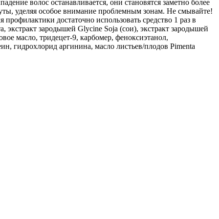
падение волос останавливается, они становятся заметно более
уты, уделяя особое внимание проблемным зонам. Не смывайте!
 профилактики достаточно использовать средство 1 раз в
а, экстракт зародышей Glycine Soja (сои), экстракт зародышей
ровое масло, тридецет-9, карбомер, феноксиэтанол,
ин, гидрохлорид аргинина, масло листьев/плодов Pimenta