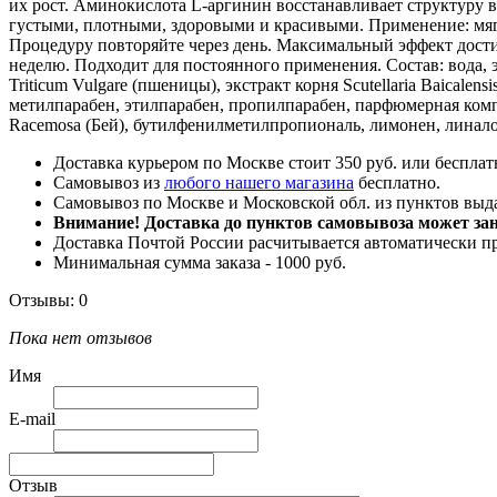
их рост. Аминокислота L-аргинин восстанавливает структуру в
густыми, плотными, здоровыми и красивыми. Применение: мяг
Процедуру повторяйте через день. Максимальный эффект достиг
неделю. Подходит для постоянного применения. Состав: вода, э
Triticum Vulgare (пшеницы), экстракт корня Scutellaria Baical
метилпарабен, этилпарабен, пропилпарабен, парфюмерная компо
Racemosa (Бей), бутилфенилметилпропиональ, лимонен, линало
Доставка курьером по Москве стоит 350 руб. или бесплатн
Самовывоз из
любого нашего магазина
бесплатно.
Самовывоз по Москве и Московской обл. из пунктов вы
Внимание! Доставка до пунктов самовывоза может зани
Доставка Почтой России расчитывается автоматически п
Минимальная сумма заказа - 1000 руб.
Отзывы: 0
Пока нет отзывов
Имя
E-mail
Отзыв