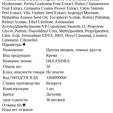
Hyaluronate, Persea Gratissima Fruit Extract, Rubus Chamaemorus
Fruit Extract, Centaurea Cyanus Flower Extract, Citrus Sinensis
Peel Extract, Vitis Vinifera Seed Extract, Isopropyl Myristate,
Helianthus Annuus Seed Oil, Tocopheryl Acetate, Retinyl Palmitate,
Retinyl Acetate, Ethyl Linoleate, Ammonium
Acryloyldimethyltaurate/VP Copolymer, Steareth-21, Propylene
Glycol, Parfum, Diazolidinyl Urea, Methylparaben, Propylparaben,
Citric Acid, Tetrasodium EDTA, BHT, Hexyl Cinnamal, Linalool,
Limonene, Citronellol.
Параметры
Назначение:
Против мешков, темных кругов
Вид продукции:
Крема
Название линии:
OKEANDRA
Объем, мл:
30
Класс опасности товара:
Не опасен
Код ОКПД/ТН ВЭД:
3304990000
Страна производства:
Беларусь
Комплектация:
1 шт
Бренд:
Диталир
срок годности:
36 месяцев
Отзывы (0)
Пока нет отзывов