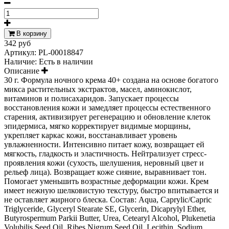
В корзину
342 руб
Артикул:
PL-00018847
Наличие:
Есть в наличии
Описание
30 г. Формула ночного крема 40+ создана на основе богатого
микса растительных экстрактов, масел, аминокислот,
витаминов и полисахаридов. Запускает процессы
восстановления кожи и замедляет процессы естественного
старения, активизирует регенерацию и обновление клеток
эпидермиса, мягко корректирует видимые морщины,
укрепляет каркас кожи, восстанавливает уровень
увлажненности. Интенсивно питает кожу, возвращает ей
мягкость, гладкость и эластичность. Нейтрализует стресс-
проявления кожи (сухость, шелушения, неровный цвет и
рельеф лица). Возвращает коже сияние, выравнивает тон.
Помогает уменьшить возрастные деформации кожи. Крем
имеет нежную шелковистую текстуру, быстро впитывается и
не оставляет жирного блеска. Состав: Aqua, Caprylic/Capric
Triglyceride, Glyceryl Stearate SE, Glycerin, Dicaprylyl Ether,
Butyrospermum Parkii Butter, Urea, Cetearyl Alcohol, Plukenetia
Volubilis Seed Oil, Ribes Nigrum Seed Oil, Lecithin, Sodium