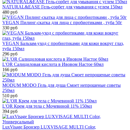
NATURAL&EASE Гель-сорбет для умывания с углем 150мл
480 руб
VEGAN Пилинг-скатка для лица с пробиотиками , туба 50г
330 руб
VEGAN Бальзам-уход с пробиотиками для кожи вокруг глаз,
туба 150мл
296 руб
L'OR Салициловая кислота в Ивовом Настое 60мл
166 руб
MODUM MODO Гель для душа Смоет непрошеные советы
250мл
510 руб
L'OR Крем для тела с Мочевиной 11% 150мл
394 руб
LuxVisage Бронзер LUXVISAGE MULTI Color,