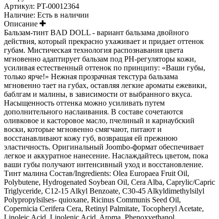
Артикул:
PT-00012364
Наличие:
Есть в наличии
Описание
Бальзам-тинт BAD DOLL - вариант бальзама двойного
действия, который прекрасно ухаживает и придает оттенок
губам. Мистическая технология распознавания цвета
мгновенно адаптирует бальзам под PH-регуляторы кожи,
усиливая естественный оттенок по принципу: «Ваши губы,
только ярче!» Нежная прозрачная текстура бальзама
мгновенно тает на губах, оставляя легкие ароматы ежевики,
баблгам и малины, в зависимости от выбранного вкуса.
Насыщенность оттенка можно усиливать путем
дополнительного наслаивания. В составе сочетаются
оливковое и касторовое масло, пчелиный и карнаубский
воски, которые мгновенно смягчают, питают и
восстанавливают кожу губ, возвращая ей прежнюю
эластичность. Оригинальный Joombo-формат обеспечивает
легкое и аккуратное нанесение. Наслаждайтесь цветом, пока
ваши губы получают интенсивный уход и восстановление.
Тинт малина Состав/Ingredients: Olea Europaea Fruit Oil,
Polybutene, Hydrogenated Soybean Oil, Cera Alba, Caprylic/Capric
Triglyceride, C12-15 Alkyl Benzoate, C30-45 Alkyldimethylsilyl
Polypropylsilses- quioxane, Ricinus Communis Seed Oil,
Copernicia Cerifera Cera, Retinyl Palmitate, Tocopheryl Acetate,
Linoleic Acid, Linolenic Acid, Aroma, Phenoxyethanol,