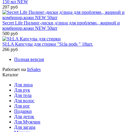
150 мл NEW
207 руб
Secret Life Пилинг-диски д/лица для проблемн., жирной и
комбинир.кожи NEW 50шт
500 руб
SI:LA Капсулы для стирки "Si:la pods " 18шт.
266 руб
Полная версия
Работает на
InSales
Каталог
Для лица
Для рук
Для тела
Для волос
Для ног
Подарки
Для деток
Для Мужчин
Для загара