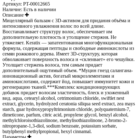
Артикул:
PT-00012665
Наличие:
Есть в наличии
Описание
Мицеллярный бальзам с 3D-активом для придания объёма и
интенсивного увлажнения волос по всей длине.
Восстанавливает структуру волос, обеспечивает им
дополнительную плотность и утолщение стержня. Не
утяжеляет. Keratix — запатентованная многофункциональная
формула, содержащая пептиды и свободные аминокислоты из
семян рожкового дерева. Имеет 3D-структуру, которая
обволакивает поверхность волоса и «склеивает» его чешуйки.
Утолщает стержень волоса, тем самым придает
дополнительный ощутимый объем. *Муцин гнезд салангана-
инновационный актив, богатый микроэлементами и
аминокислотами, содержит йод, повышает иммунитет кожи и
регенерацию тканей.***Комплекс кондиционирующих
добавок придает волосам эластичность, блеск и ухоженный
вид. aqua, cetearyl alcohol, cetrimonium chloride, swiftlet nest
extract, glycerin, hydrolyzed ceratonia siliqua seed extract, zea mays
starch, guar hydroxypropyltrimonium chloride, polyquaternium-7,
dimeticone, parfum, citric acid, propylene glycol, benzyl alcohol,
methylchloroisothiazolinone, methylisothiazolinone, 2-bromo-2-
nitropropane-1,3-diol, sodium benzoate, potassium sorbate,
butylphenyl methylpropional, hexyl cinnamal.
Параметры