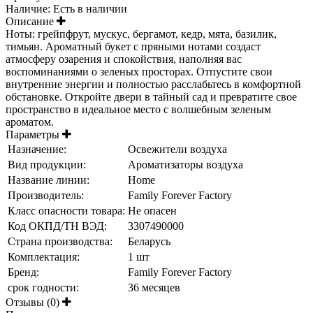
Наличие:
Есть в наличии
Описание
Ноты: грейпфрут, мускус, бергамот, кедр, мята, базилик,
тимьян. Ароматный букет с пряными нотами создаст
атмосферу озарения и спокойствия, наполняя вас
воспоминаниями о зеленых просторах. Отпустите свои
внутренние энергии и полностью расслабьтесь в комфортной
обстановке. Откройте двери в тайный сад и превратите свое
пространство в идеальное место с волшебным зеленым
ароматом.
Параметры
Назначение:
Освежители воздуха
Вид продукции:
Ароматизаторы воздуха
Название линии:
Home
Производитель:
Family Forever Factory
Класс опасности товара:
Не опасен
Код ОКПД/ТН ВЭД:
3307490000
Страна производства:
Беларусь
Комплектация:
1 шт
Бренд:
Family Forever Factory
срок годности:
36 месяцев
Отзывы (0)