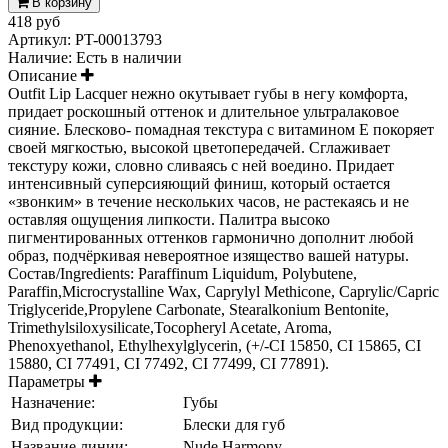
В корзину
418 руб
Артикул:
PT-00013793
Наличие:
Есть в наличии
Описание
Outfit Lip Lacquer нежно окутывает губы в негу комфорта,
придает роскошный оттенок и длительное ультралаковое
сияние. Блесково- помадная текстура c витамином Е покоряет
своей мягкостью, высокой цветопередачей. Сглаживает
текстуру кожи, словно сливаясь с ней воедино. Придает
интенсивный суперсияющий финиш, который остается
«звонким» в течение нескольких часов, не растекаясь и не
оставляя ощущения липкости. Палитра высоко
пигментированных оттенков гармонично дополнит любой
образ, подчёркивая невероятное изящество вашей натуры.
Состав/Ingredients: Paraffinum Liquidum, Polybutene,
Paraffin,Microcrystalline Wax, Caprylyl Methicone, Caprylic/Capric
Triglyceride,Propylene Carbonate, Stearalkonium Bentonite,
Trimethylsiloxysilicate,Tocopheryl Acetate, Aroma,
Phenoxyethanol, Ethylhexylglycerin, (+/-CI 15850, CI 15865, CI
15880, CI 77491, CI 77492, CI 77499, CI 77891).
Параметры
Назначение:
Губы
Вид продукции:
Блески для губ
Название линии:
Nude Harmony