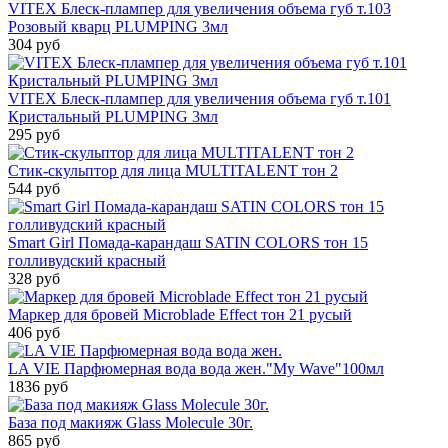
VITEX Блеск-плампер для увеличения объема губ т.103
Розовый кварц PLUMPING 3мл
304 руб
VITEX Блеск-плампер для увеличения объема губ т.101
Кристальный PLUMPING 3мл
295 руб
Стик-скульптор для лица MULTITALENT тон 2
544 руб
Smart Girl Помада-карандаш SATIN COLORS тон 15
голливудский красный
328 руб
Маркер для бровей Microblade Effect тон 21 русый
406 руб
LA VIE Парфюмерная вода вода жен."My Wave"100мл
1836 руб
База под макияж Glass Molecule 30г.
865 руб