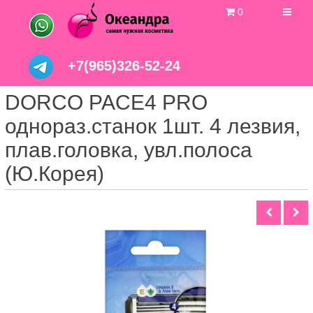
0
+7(965)326-52-24
DORCO PACE4 PRO
однораз.станок 1шт. 4 лезвия,
плав.головка, увл.полоса
(Ю.Корея)