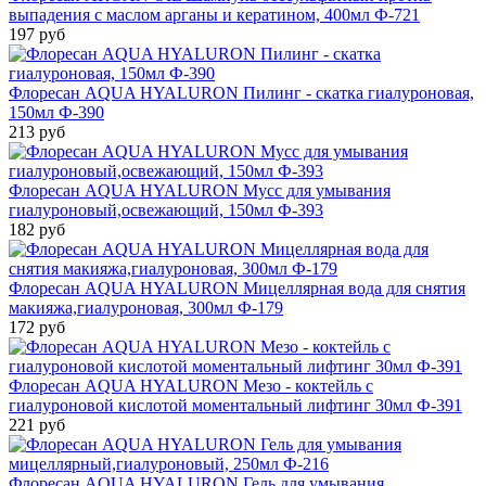
выпадения с маслом арганы и кератином, 400мл Ф-721
197 руб
Флоресан AQUA HYALURON Пилинг - скатка гиалуроновая,
150мл Ф-390
213 руб
Флоресан AQUA HYALURON Мусс для умывания
гиалуроновый,освежающий, 150мл Ф-393
182 руб
Флоресан AQUA HYALURON Мицеллярная вода для снятия
макияжа,гиалуроновая, 300мл Ф-179
172 руб
Флоресан AQUA HYALURON Мезо - коктейль с
гиалуроновой кислотой моментальный лифтинг 30мл Ф-391
221 руб
Флоресан AQUA HYALURON Гель для умывания