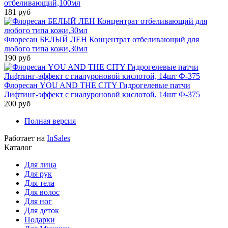
отбеливающий,100мл
181 руб
Флоресан БЕЛЫЙ ЛЕН Концентрат отбеливающий для
любого типа кожи,30мл
190 руб
Флоресан YOU AND THE CITY Гидрогелевые патчи
Лифтинг-эффект с гиалуроновой кислотой, 14шт Ф-375
200 руб
Полная версия
Работает на
InSales
Каталог
Для лица
Для рук
Для тела
Для волос
Для ног
Для деток
Подарки