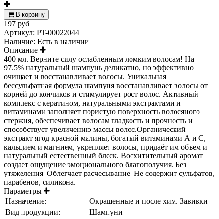
В корзину
197 руб
Артикул:
PT-00022044
Наличие:
Есть в наличии
Описание
400 мл. Верните силу ослабленным ломким волосам! На
97.5% натуральный шампунь деликатно, но эффективно
очищает и восстанавливает волосы. Уникальная
бессульфатная формула шампуня восстанавливает волосы от
корней до кончиков и стимулирует рост волос. Активный
комплекс с кератином, натуральными экстрактами и
витаминами заполняет пористую поверхность волосяного
стержня, обеспечивает волосам гладкость и прочность и
способствует увеличению массы волос.Органический
экстракт ягод красной малины, богатый витаминами А и С,
кальцием и магнием, укрепляет волосы, придаёт им объем и
натуральный естественный блеск. Восхитительный аромат
создает ощущение эмоционального благополучия. Без
утяжеления. Облегчает расчесывание. Не содержит сульфатов,
парабенов, силикона.
Параметры
Назначение:
Окрашенные и после хим. Завивки
Вид продукции:
Шампуни