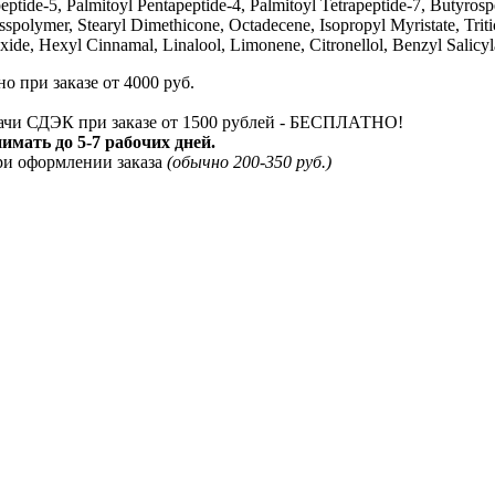
peptide-5, Palmitoyl Pentapeptide-4, Palmitoyl Tetrapeptide-7, Butyro
spolymer, Stearyl Dimethicone, Octadecene, Isopropyl Myristate, Tri
de, Hexyl Cinnamal, Linalool, Limonene, Citronellol, Benzyl Salicyl
о при заказе от 4000 руб.
дачи СДЭК при заказе от 1500 рублей - БЕСПЛАТНО!
мать до 5-7 рабочих дней.
ри оформлении заказа
(обычно 200-350 руб.)