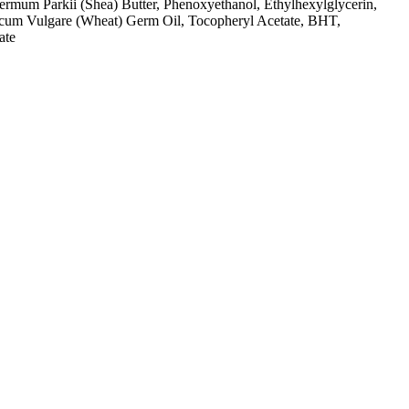
spermum Parkii (Shea) Butter, Phenoxyethanol, Ethylhexylglycerin,
ticum Vulgare (Wheat) Germ Oil, Tocopheryl Acetate, BHT,
ate