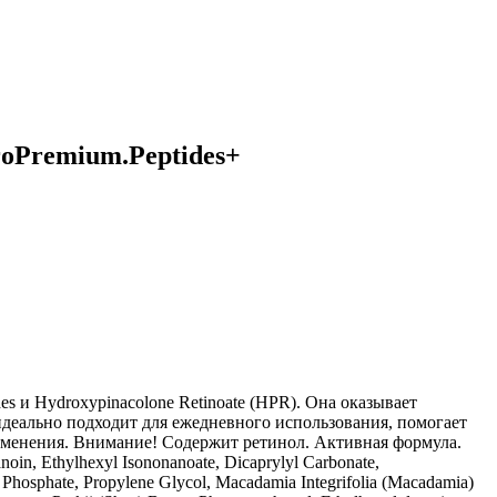
oPremium.Peptides+
и Hydroxypinacolone Retinoate (HPR). Она оказывает
деально подходит для ежедневного использования, помогает
именения. Внимание! Содержит ретинол. Активная формула.
oin, Ethylhexyl Isononanoate, Dicaprylyl Carbonate,
 Phosphate, Propylene Glycol, Macadamia Integrifolia (Macadamia)