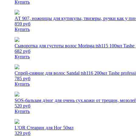
Купить
АТ 907, ножницы для кутикулы, твизеры, ручки как у пи
859 руб
Купить
Сыворотка для густоты волос Moringa tsh115 100мл Ta
682 руб
Купить
Спрей-сияние для волос Sandal tsh116 200мл Tashe pr
785 руб
Купить
SOS-бальзам д/ног для очень сух.кожи от трещин, мозо
520 руб
Купить
L'OR Стеарин для Ног 50мл
329 руб