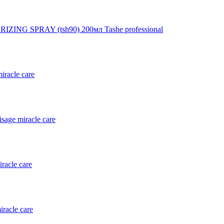
ZING SPRAY (tsh90) 200мл Tashe professional
racle care
sage miracle care
racle care
racle care