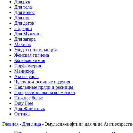
Для рук
Для тела
Для волос
Для ног
Для деток
Подарки
Для Мужчин
Для загара
Макияж
Уход за полостью рта
Женская гигиена
Бытовая химия
Парфюмерия
Маникюр
Аксессуары
Чулочно-носочные изделия
Накладные пряди и ресницы
Профессиональная косметика
Нижнее белье
Duty Free
Для Животных
Оптика
Главная
-
Для лица
-
Эмульсия-лифтинг для лица Антивозрастн