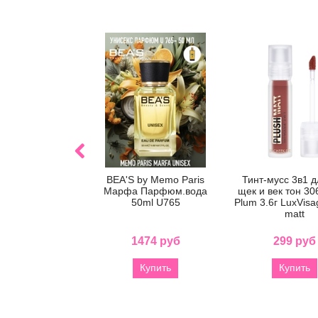
BEA'S by Memo Paris
Тинт-мусс 3в1 д
Марфа Парфюм.вода
щек и век тон 30
50ml U765
Plum 3.6г LuxVisa
matt
1474 руб
299 руб
Купить
Купить