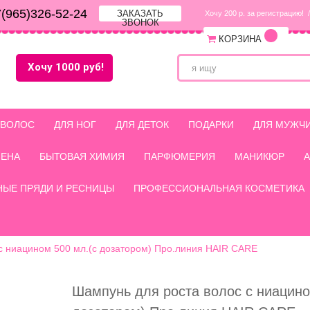
(965)326-52-24
ЗАКАЗАТЬ
Хочу 200 р. за регистрацию!
/
ЗВОНОК
КОРЗИНА
Хочу 1000 руб!
 ВОЛОС
ДЛЯ НОГ
ДЛЯ ДЕТОК
ПОДАРКИ
ДЛЯ МУЖЧ
ИЕНА
БЫТОВАЯ ХИМИЯ
ПАРФЮМЕРИЯ
МАНИКЮР
НЫЕ ПРЯДИ И РЕСНИЦЫ
ПРОФЕССИОНАЛЬНАЯ КОСМЕТИКА
с ниацином 500 мл.(с дозатором) Про.линия HAIR CARE
Шампунь для роста волос с ниацино