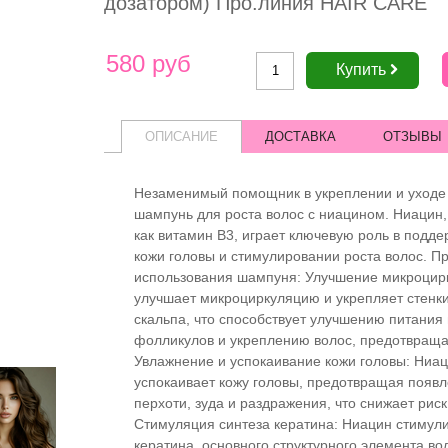
дозатором) Про.линия HAIR CARE
580 руб
Купить
ОПИСАНИЕ
ДОСТАВКА
ОТЗЫВЫ
Незаменимый помощник в укреплении и уходе 
шампунь для роста волос с ниацином. Ниацин,
как витамин В3, играет ключевую роль в подд
кожи головы и стимулировании роста волос. 
использования шампуня: Улучшение микроцир
улучшает микроциркуляцию и укрепляет стенк
скальпа, что способствует улучшению питания
фолликулов и укреплению волос, предотвраща
Увлажнение и успокаивание кожи головы: Ниац
успокаивает кожу головы, предотвращая появ
перхоти, зуда и раздражения, что снижает рис
Стимуляция синтеза кератина: Ниацин стимули
кератина, основного структурного элемента вол