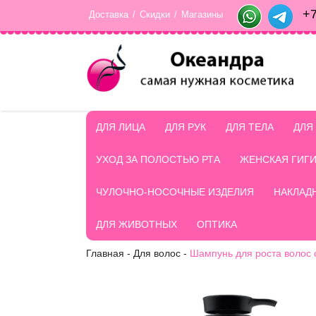
+7
Доставка
/
Скидки
/
Магазины
ДЛЯ ЛИЦА
ДЛЯ РУК
ДЛЯ ТЕЛА
ДЛЯ
УХОД ЗА ПОЛОСТЬЮ РТА
ЖЕНСКАЯ ГИГ
ЧУЛОЧНО-НОСОЧНЫЕ ИЗДЕЛИЯ
НАКЛАД
ДЛЯ ЖИВОТНЫХ
ОПТИКА
Главная
-
Для волос
-
Шампунь для роста волос 