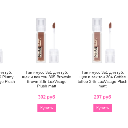
ля губ,
Тинт-мусс 3в1 для губ,
Тинт-мусс 3в1 для губ,
6 Plumy
щек и век тон 305 Brownie
щек и век тон 304 Coffee
ge Plush
Brown 3.6г LuxVisage
toffee 3.6г LuxVisage Plush
Plush matt
matt
302 руб
297 руб
Купить
Купить