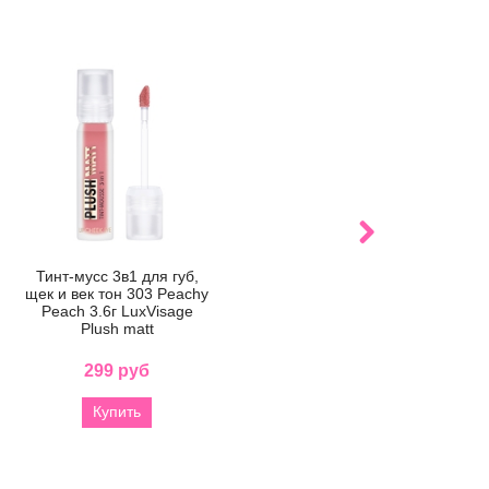
Тинт-мусс 3в1 для губ,
Тинт-мусс 3в1 для губ,
Тин
щек и век тон 303 Peachy
щек и век тон 302 Lily
щек
Peach 3.6г LuxVisage
Lilac 3.6г LuxVisage Plush
Rose 
Plush matt
matt
299 руб
302 руб
Купить
Купить