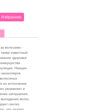
Избранное
за волосами -
 также известный
ержании здоровья
Преимущества
куляции: Ниацин
и капилляров
 волосяных
я их истончение.
ин увлажняет и
ление шелушения,
к выпадения волос.
рует синтез
ос, что делает