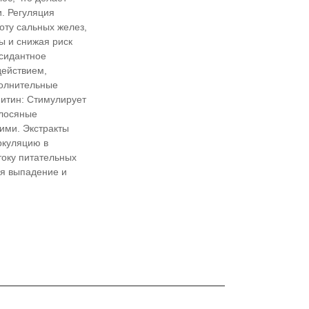
. Регуляция
оту сальных желез,
ы и снижая риск
ксидантное
действием,
полнительные
нитин: Стимулирует
олосяные
ими. Экстракты
ркуляцию в
току питательных
я выпадение и