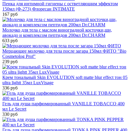
Пенка для интимной гигиены с остветляющим эффектом
150мл (Ф-273) Флоресан INTIMATE
167 руб
Молочко для тела с маслом виноградной косточки,ши,
авокадо и комплексом пептидов 200мл Dr.CHARM
633 руб
Мерцающее молочко для тела после загара 150мл ФИТО "Bio
Cosmetolog Prof"
239 руб
Крем тональный Skin EVOLUTION soft matte blur effect тон 05
ultra lightt 35мл LuxVisage
336 руб
Гель для душа парфюмированный VANILLE TOBACCO 400
мл Le Secret
330 руб
Гель для душа парфюмированный TONKA PINK PEPPER 400