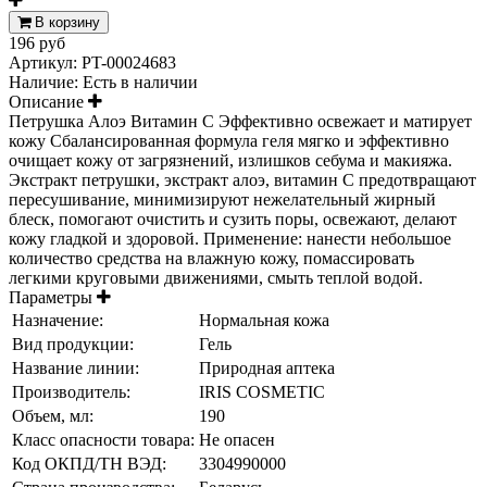
В корзину
196 руб
Артикул:
PT-00024683
Наличие:
Есть в наличии
Описание
Петрушка Алоэ Витамин С Эффективно освежает и матирует
кожу Сбалансированная формула геля мягко и эффективно
очищает кожу от загрязнений, излишков себума и макияжа.
Экстракт петрушки, экстракт алоэ, витамин С предотвращают
пересушивание, минимизируют нежелательный жирный
блеск, помогают очистить и сузить поры, освежают, делают
кожу гладкой и здоровой. Применение: нанести небольшое
количество средства на влажную кожу, помассировать
легкими круговыми движениями, смыть теплой водой.
Параметры
Назначение:
Нормальная кожа
Вид продукции:
Гель
Название линии:
Природная аптека
Производитель:
IRIS COSMETIC
Объем, мл:
190
Класс опасности товара:
Не опасен
Код ОКПД/ТН ВЭД:
3304990000