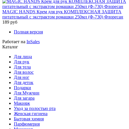
MAGIC HANDS Крем для рук КОМПЛЕКСНАЯ ЗАЩИТА
питательный с экстрактом ромашки 250мл (Ф-730) Флоресан
189 руб
Полная версия
Работает на
InSales
Каталог
Для лица
Для рук
Для тела
Для волос
Для ног
Для деток
Подарки
Для Мужчин
Для загара
Макияж
Уход за полостью рта
Женская гигиена
Бытовая химия
Парфюмерия