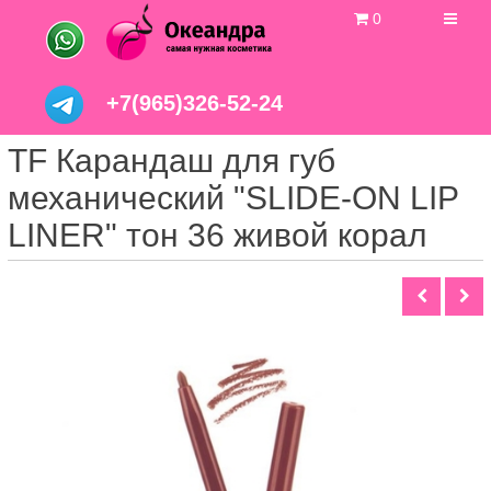
0
+7(965)326-52-24
TF Карандаш для губ
механический "SLIDE-ON LIP
LINER" тон 36 живой корал