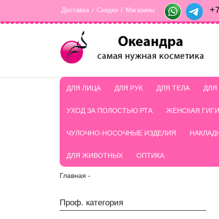
+7
Доставка
/
Скидки
/
Магазины
ДЛЯ ЛИЦА
ДЛЯ РУК
ДЛЯ ТЕЛА
ДЛЯ
УХОД ЗА ПОЛОСТЬЮ РТА
ЖЕНСКАЯ ГИГ
ЧУЛОЧНО-НОСОЧНЫЕ ИЗДЕЛИЯ
НАКЛАД
ДЛЯ ЖИВОТНЫХ
ОПТИКА
Главная
-
Проф. категория