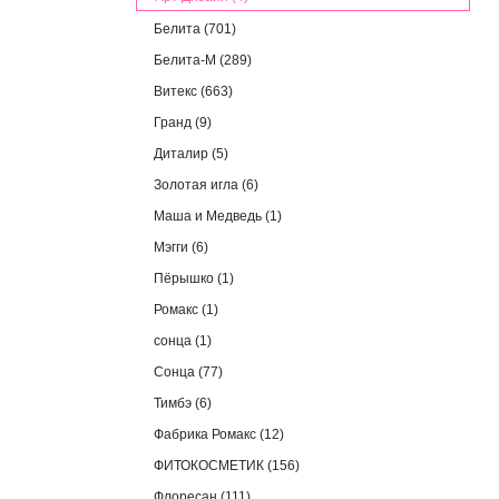
Белита (701)
Белита-М (289)
Витекс (663)
Гранд (9)
Диталир (5)
Золотая игла (6)
Маша и Медведь (1)
Мэгги (6)
Пёрышко (1)
Ромакс (1)
сонца (1)
Сонца (77)
Тимбэ (6)
Фабрика Ромакс (12)
ФИТОКОСМЕТИК (156)
Флоресан (111)