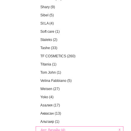
Shary (9)
Sibel (5)
SI:LA (4)
Soft care (1)
Staleks (2)
Tashe (33)
TF COSMETICS (260)
Titania (1)
Tom John (1)
Velina Fabbiano (5)
Weisen (27)
Yoko (4)
Азалия (17)
Аквасан (13)
Альтаир (1)
x
Арт Дизайн (4)