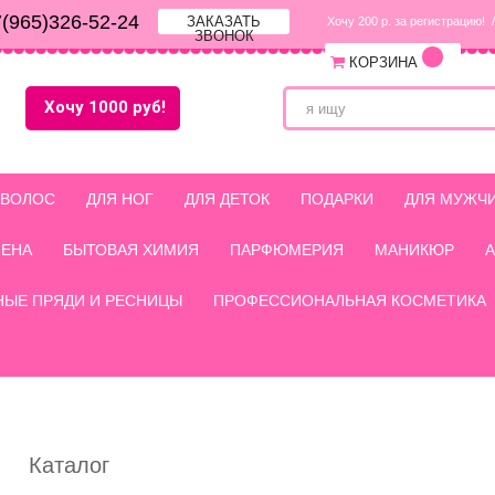
(965)326-52-24
ЗАКАЗАТЬ
Хочу 200 р. за регистрацию!
/
ЗВОНОК
КОРЗИНА
Хочу 1000 руб!
 ВОЛОС
ДЛЯ НОГ
ДЛЯ ДЕТОК
ПОДАРКИ
ДЛЯ МУЖЧ
ИЕНА
БЫТОВАЯ ХИМИЯ
ПАРФЮМЕРИЯ
МАНИКЮР
НЫЕ ПРЯДИ И РЕСНИЦЫ
ПРОФЕССИОНАЛЬНАЯ КОСМЕТИКА
Каталог