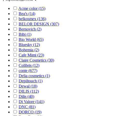
Acme color (15)
Bea's (14)
belkosmex (136)
BELOR DESIGN (307)
Bernovich (2)
Bibi (1)
Bio World (65)
Bluesky (12)
Bohemia (2)
Cafe Mimi (23)
Claire Cosmetics (30)
Colibris (12)
conte (677)
Delia cosmetics (1)
Depiltouch (1)
Dewal (18)
DILIS (112)
Dilis (40)
Di Valore (141)
DNC (81)
DORCO (19)