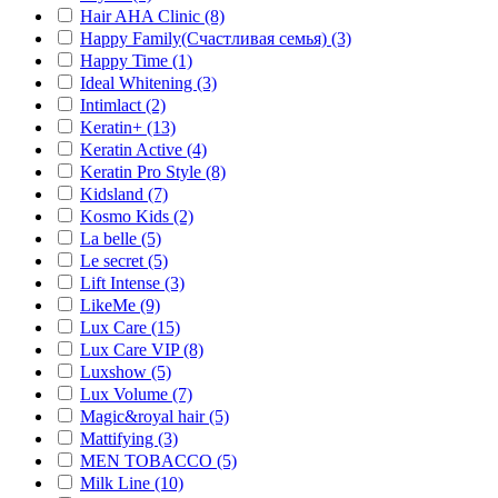
Hair AHA Clinic (8)
Happy Family(Счастливая семья) (3)
Happy Time (1)
Ideal Whitening (3)
Intimlact (2)
Keratin+ (13)
Keratin Active (4)
Keratin Pro Style (8)
Kidsland (7)
Kosmo Kids (2)
La belle (5)
Le secret (5)
Lift Intense (3)
LikeMe (9)
Lux Care (15)
Lux Care VIP (8)
Luxshow (5)
Lux Volume (7)
Magic&royal hair (5)
Mattifying (3)
MEN TOBACCO (5)
Milk Line (10)