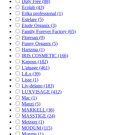
Duty Free (88)
Ecolab (43)
Erika professional (1)
Estelare (5)
Etude Organix (3)
Family Forever Factory (65)
Floresan (9)
Funny Organix (5)
Harizma (1)
IRIS COSMETIC (166)
Kapous (182)
L'atuage (461)
LiLo (39)
Lisse (1)
Liv-delano (183)
LUXVISAGE (412)
Mac (1)
Manzi (5)
MARKELL (36)
MASSTIGE (24)
Metzger (1)
MODUM (115)
Monmu (1)