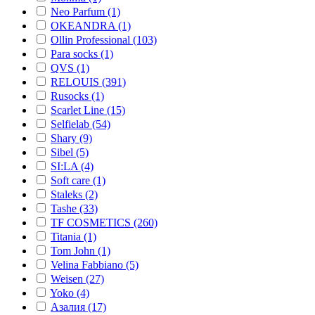
Neo Parfum (1)
OKEANDRA (1)
Ollin Professional (103)
Para socks (1)
QVS (1)
RELOUIS (391)
Rusocks (1)
Scarlet Line (15)
Selfielab (54)
Shary (9)
Sibel (5)
SI:LA (4)
Soft care (1)
Staleks (2)
Tashe (33)
TF COSMETICS (260)
Titania (1)
Tom John (1)
Velina Fabbiano (5)
Weisen (27)
Yoko (4)
Азалия (17)