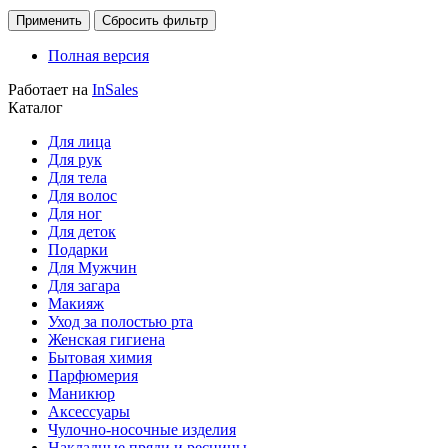
Применить
Сбросить фильтр
Полная версия
Работает на
InSales
Каталог
Для лица
Для рук
Для тела
Для волос
Для ног
Для деток
Подарки
Для Мужчин
Для загара
Макияж
Уход за полостью рта
Женская гигиена
Бытовая химия
Парфюмерия
Маникюр
Аксессуары
Чулочно-носочные изделия
Накладные пряди и ресницы