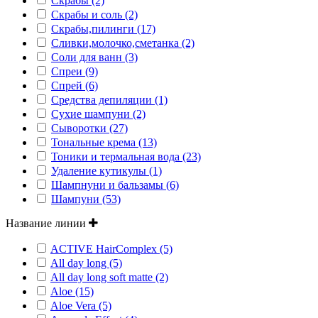
Скрабы (2)
Скрабы и соль (2)
Скрабы,пилинги (17)
Сливки,молочко,сметанка (2)
Соли для ванн (3)
Спреи (9)
Спрей (6)
Средства депиляции (1)
Сухие шампуни (2)
Сыворотки (27)
Тональные крема (13)
Тоники и термальная вода (23)
Удаление кутикулы (1)
Шампнуни и бальзамы (6)
Шампуни (53)
Название линии
ACTIVE HairComplex (5)
All day long (5)
All day long soft matte (2)
Aloe (15)
Aloe Vera (5)