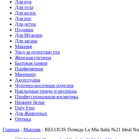
Для рук
Для тела
Для волос
Для ног
Для деток
Подарки
Для Мужчин
Для загара
Макияж
Уход за полостью рта
Женская гигиена
Бытовая химия
Парфюмерия
Маникюр
Аксессуары
Чулочно-носочные изделия
Накладные пряди и ресницы
Профессиональная косметика
Нижнее белье
Duty Free
Для Животных
Оптика
Главная
-
Макияж
-
RELOUIS Помада La Mia Italia №21 Ideal N