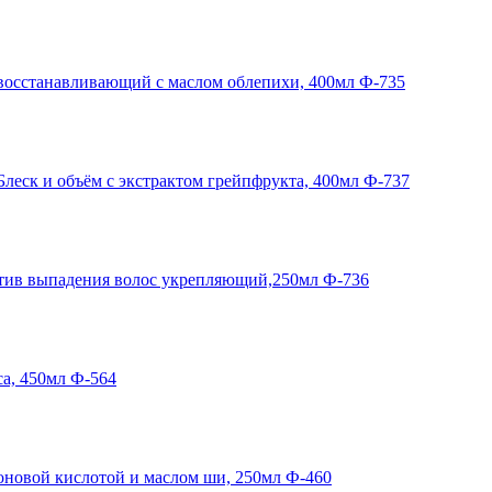
сстанавливающий с маслом облепихи, 400мл Ф-735
к и объём с экстрактом грейпфрукта, 400мл Ф-737
ив выпадения волос укрепляющий,250мл Ф-736
а, 450мл Ф-564
новой кислотой и маслом ши, 250мл Ф-460