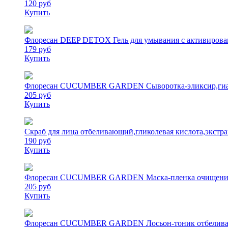
120 руб
Купить
Флоресан DEEP DETOX Гель для умывания с активирован
179 руб
Купить
Флоресан CUCUMBER GARDEN Сыворотка-эликсир,гиалур
205 руб
Купить
Скраб для лица отбеливающий,гликолевая кислота,эк
190 руб
Купить
Флоресан CUCUMBER GARDEN Маска-пленка очищение и
205 руб
Купить
Флоресан CUCUMBER GARDEN Лосьон-тоник отбеливающи