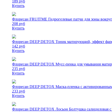
189 руб
Купить
Флоресан FRUITME Гидрогелевые патчи для зоны вокруг г
208 руб
Купить
Флоресан DEEP DETOX Тоник матирующий, эффект фарф
142 руб
Купить
Флоресан DEEP DETOX Мусс-пенка для умывания матир
235 руб
Купить
Флоресан DEEP DETOX Маска-пленка с активированным
233 руб
Купить
Флоресан DEEP DETOX Лосьон Болтушка салициловая с 