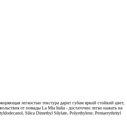
окоряющая легкостью текстура дарит губам яркий стойкий цвет,
ьствия от помады La Mia Italia - достаточно легко нажать на
ecanol, Silica Dimethyl Silylate, Polyethylene, Pentaerythrityl