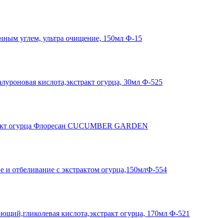
ным углем, ультра очищение, 150мл Ф-15
оновая кислота,экстракт огурца, 30мл Ф-525
стракт огурца Флоресан CUCUMBER GARDEN
 отбеливание с экстрактом огурца,150млФ-554
й,гликолевая кислота,экстракт огурца, 170мл Ф-521