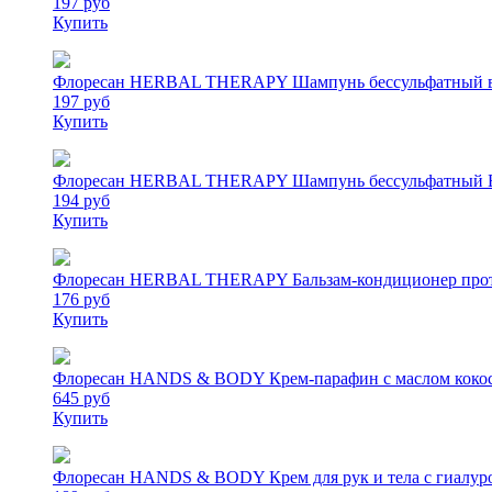
197 руб
Купить
Флоресан HERBAL THERAPY Шампунь бессульфатный во
197 руб
Купить
Флоресан HERBAL THERAPY Шампунь бессульфатный Блес
194 руб
Купить
Флоресан HERBAL THERAPY Бальзам-кондиционер прот
176 руб
Купить
Флоресан HANDS & BODY Крем-парафин с маслом кокос
645 руб
Купить
Флоресан HANDS & BODY Крем для рук и тела с гиалуро