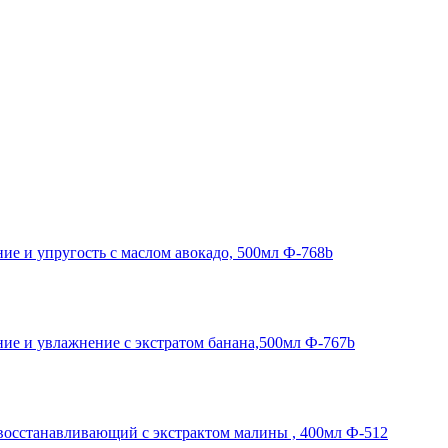
 и упругость с маслом авокадо, 500мл Ф-768b
е и увлажнение с экстратом банана,500мл Ф-767b
станавливающий с экстрактом малины , 400мл Ф-512