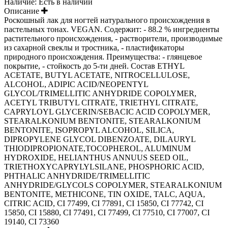
Наличие:
Есть в наличии
Описание
Роскошный лак для ногтей натурального происхождения в
пастельных тонах. VEGAN. Содержит: - 88.2 % ингредиенты
растительного происхождения, - растворители, производимые
из сахарной свеклы и тростника, - пластификаторы
природного происхождения. Преимущества: - глянцевое
покрытие, - стойкость до 5-ти дней. Состав ETHYL
ACETATE, BUTYL ACETATE, NITROCELLULOSE,
ALCOHOL, ADIPIC ACID/NEOPENTYL
GLYCOL/TRIMELLITIC ANHYDRIDE COPOLYMER,
ACETYL TRIBUTYL CITRATE, TRIETHYL CITRATE,
CAPRYLOYL GLYCERIN/SEBACIC ACID COPOLYMER,
STEARALKONIUM BENTONITE, STEARALKONIUM
BENTONITE, ISOPROPYL ALCOHOL, SILICA,
DIPROPYLENE GLYCOL DIBENZOATE, DILAURYL
THIODIPROPIONATE,TOCOPHEROL, ALUMINUM
HYDROXIDE, HELIANTHUS ANNUUS SEED OIL,
TRIETHOXYCAPRYLYLSILANE, PHOSPHORIC ACID,
PHTHALIC ANHYDRIDE/TRIMELLITIC
ANHYDRIDE/GLYCOLS COPOLYMER, STEARALKONIUM
BENTONITE, METHICONE, TIN OXIDE, TALC, AQUA,
CITRIC ACID, CI 77499, CI 77891, CI 15850, CI 77742, CI
15850, CI 15880, CI 77491, CI 77499, CI 77510, CI 77007, CI
19140, CI 73360