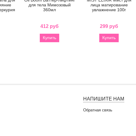
ияние
для тела Мимозовый
лица матирование
еркурия
360мл
увлажнение 100г
412 руб
299 руб
Купить
Купить
НАПИШИТЕ НАМ
Обратная связь