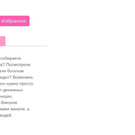
Избранное
з собираете
са? Посмотрели
тали богатым
едит? Возможно,
жно нужно просто
т денежных
енщин,
 блеском
ками ванили, а
людей.