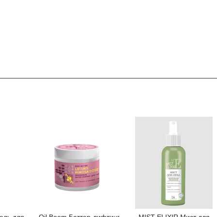
ль для
Oil Boom Баттер-лифтинг
MIST ELIXIR Мист для