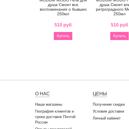
душа Смоет все
душа Смоет вл
воспоминания о бывших
ретроградного М
250мл
250мл
510 руб
510 руб
Купить
Купить
О НАС
ЦЕНЫ
Наши магазины
Получение скидки
География клиентов и
Условия доставки
сроки доставок Почтой
Личный кабинет
России