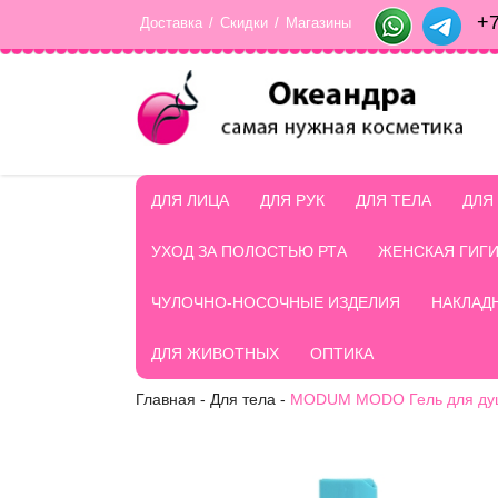
+7
Доставка
/
Скидки
/
Магазины
ДЛЯ ЛИЦА
ДЛЯ РУК
ДЛЯ ТЕЛА
ДЛЯ
УХОД ЗА ПОЛОСТЬЮ РТА
ЖЕНСКАЯ ГИГ
ЧУЛОЧНО-НОСОЧНЫЕ ИЗДЕЛИЯ
НАКЛАД
ДЛЯ ЖИВОТНЫХ
ОПТИКА
Главная
-
Для тела
-
MODUM MODO Гель для душ