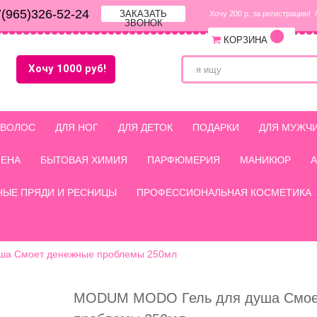
(965)326-52-24
ЗАКАЗАТЬ
Хочу 200 р. за регистрацию!
/
ЗВОНОК
КОРЗИНА
Хочу 1000 руб!
 ВОЛОС
ДЛЯ НОГ
ДЛЯ ДЕТОК
ПОДАРКИ
ДЛЯ МУЖЧ
ИЕНА
БЫТОВАЯ ХИМИЯ
ПАРФЮМЕРИЯ
МАНИКЮР
НЫЕ ПРЯДИ И РЕСНИЦЫ
ПРОФЕССИОНАЛЬНАЯ КОСМЕТИКА
а Смоет денежные проблемы 250мл
MODUM MODO Гель для душа Смое