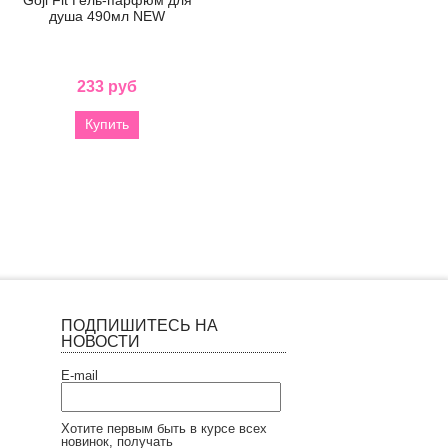
душа 490мл NEW
принятия ванны 200мл
ли
233 руб
202 руб
Купить
Купить
ПОДПИШИТЕСЬ НА
НОВОСТИ
E-mail
Хотите первым быть в курсе всех
новинок, получать