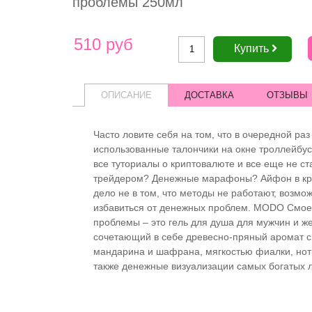
проблемы 250мл
510 руб
Купить
ОПИСАНИЕ
ДОСТАВКА
ОТЗЫВЫ
Часто ловите себя на том, что в очередной ра
использованные талончики на окне троллейбу
все туториалы о криптовалюте и все еще не с
трейдером? Денежные марафоны? Айфон в кр
дело не в том, что методы не работают, возмо
избавиться от денежных проблем. MODO Смое
проблемы – это гель для душа для мужчин и ж
сочетающий в себе древесно-пряный аромат с
мандарина и шафрана, мягкостью фиалки, нот
также денежные визуализации самых богатых 