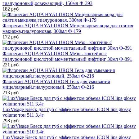
гиалуроновый,освежающий, 150мл Ф-393
182 руб
Флоресан AQUA HYALURON Мицеллярная вода для снятия
макияжа,гиалуроновая, 300мл Ф-179
172 руб
Флоресан AQUA HYALURON Мезо - коктейль с
гиалуроновой кислотой моментальный лифтинг 30мл Ф-391
221 руб
Флоресан AQUA HYALURON Гель для умывания
мицеллярный,гиалуроновый, 250мл Ф-216
213 руб
LuxVisage Блеск для губ с эффектом объема ICON lips glossy
volume тон 511 3,4г
298 руб
LuxVisage Блеск для губ с эффектом объема ICON lips glossy