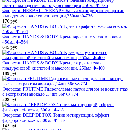
Флоресан HERBAL THERAPY Бальзам-кондиционер против
выпадения волос укрепляющий,250мл Ф-736
176 руб
Флоресан HANDS & BODY Крем-парафин с маслом кокоса,
450мл Ф-564
645 руб
Флоресан HANDS & BODY Крем для рук и тела с
гиалуроновой кислотой и маслом ши, 250мл Ф-460
189 руб
Флоресан FRUITME Гидрогелевые патчи для зоны вокруг глаз
с экстрактом авокадо ,14шт 56г Ф-774
208 руб
Флоресан DEEP DETOX Тоник матирующий, эффект
фарфоровой кожи, 300мл Ф-18a
142 руб