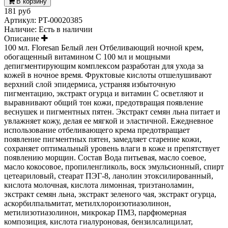
В корзину
181 руб
Артикул:
PT-00020385
Наличие:
Есть в наличии
Описание
100 мл. Floresan Белый лен Отбеливающий ночной крем,
обогащенный витамином С 100 мл и мощными
депигментирующим комплексом разработан для ухода за
кожей в ночное время. Фруктовые кислоты отшелушивают
верхний слой эпидермиса, устраняя избыточную
пигментацию, экстракт огурца и витамин С осветляют и
выравнивают общий тон кожи, предотвращая появление
веснушек и пигментных пятен. Экстракт семян льна питает и
увлажняет кожу, делая ее мягкой и эластичной. Ежедневное
использование отбеливающего крема предотвращает
появление пигментных пятен, замедляет старение кожи,
сохраняет оптимальный уровень влаги в коже и препятствует
появлению морщин. Состав Вода питьевая, масло соевое,
масло кокосовое, пропиленгликоль, воск эмульсионный, спирт
цетеариловый, стеарат ПЭГ-8, ланолин этоксилированный,
кислота молочная, кислота лимонная, триэтаноламин,
экстракт семян льна, экстракт зеленого чая, экстракт огурца,
аскорбилпальмитат, метилхлороизотиазолинон,
метилизотиазолинон, микрокар ПМ3, парфюмерная
композиция, кислота гиалуроновая, бензилсалицилат,