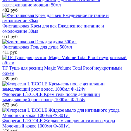
разглаживание морщин 50мл
482 руб
Фисташковая Крем для век Ежедневное питание и
омоложение 30мл
651 руб
Фисташковая Гель для душа 500мл
411 руб
TF Тушь для ресниц Magic Volume Total Proof неукротимый
объем
239 руб
Флоресан L`ECOLE Крем-гель после депиляции
замедляющий рост волос, 1000мл Ф-124v
672 руб
Флоресан L`ECOLE Жидкое мыло для интимного ухода
Молочный кокос 1000мл Ф-301v1