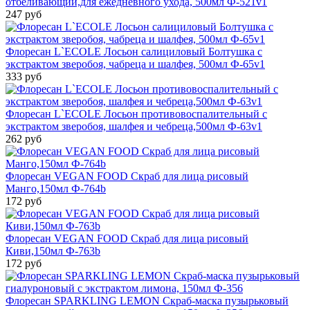
отбеливающий,для ежедневного ухода, 500мл Ф-521v1
247 руб
Флоресан L`ECOLE Лосьон салициловый Болтушка с
экстрактом зверобоя, чабреца и шалфея, 500мл Ф-65v1
333 руб
Флоресан L`ECOLE Лосьон противовоспалительный с
экстрактом зверобоя, шалфея и чебреца,500мл Ф-63v1
262 руб
Флоресан VEGAN FOOD Скраб для лица рисовый
Манго,150мл Ф-764b
172 руб
Флоресан VEGAN FOOD Скраб для лица рисовый
Киви,150мл Ф-763b
172 руб
Флоресан SPARKLING LEMON Скраб-маска пузырьковый