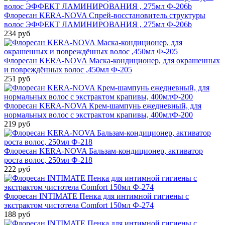
Флоресан KERA-NOVA Спрей-восстановитель структуры
волос ЭФФЕКТ ЛАМИНИРОВАНИЯ , 275мл Ф-206b
234 руб
Флоресан KERA-NOVA Маска-кондиционер, для окрашенных
и повреждённых волос ,450мл Ф-205
251 руб
Флоресан KERA-NOVA Крем-шампунь ежедневный, для
нормальных волос с экстрактом крапивы, 400млФ-200
219 руб
Флоресан KERA-NOVA Бальзам-кондиционер, активатор
роста волос, 250мл Ф-218
222 руб
Флоресан INTIMATE Пенка для интимной гигиены с
экстрактом чистотела Comfort 150мл Ф-274
188 руб