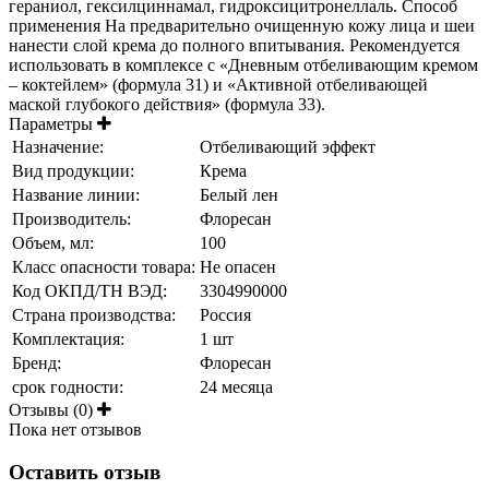
гераниол, гексилциннамал, гидроксицитронеллаль. Способ
применения На предварительно очищенную кожу лица и шеи
нанести слой крема до полного впитывания. Рекомендуется
использовать в комплексе с «Дневным отбеливающим кремом
– коктейлем» (формула 31) и «Активной отбеливающей
маской глубокого действия» (формула 33).
Параметры
Назначение:
Отбеливающий эффект
Вид продукции:
Крема
Название линии:
Белый лен
Производитель:
Флоресан
Объем, мл:
100
Класс опасности товара:
Не опасен
Код ОКПД/ТН ВЭД:
3304990000
Страна производства:
Россия
Комплектация:
1 шт
Бренд:
Флоресан
срок годности:
24 месяца
Отзывы (0)
Пока нет отзывов
Оставить отзыв