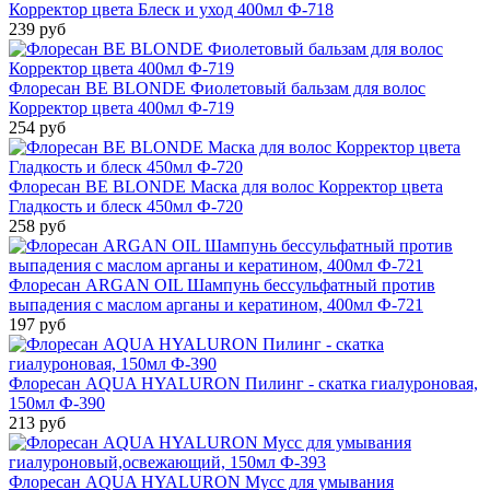
Корректор цвета Блеск и уход 400мл Ф-718
239 руб
Флоресан BE BLONDE Фиолетовый бальзам для волос
Корректор цвета 400мл Ф-719
254 руб
Флоресан BE BLONDE Маска для волос Корректор цвета
Гладкость и блеск 450мл Ф-720
258 руб
Флоресан ARGAN OIL Шампунь бессульфатный против
выпадения с маслом арганы и кератином, 400мл Ф-721
197 руб
Флоресан AQUA HYALURON Пилинг - скатка гиалуроновая,
150мл Ф-390
213 руб
Флоресан AQUA HYALURON Мусс для умывания