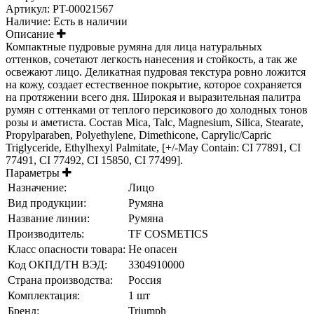
Артикул:
PT-00021567
Наличие:
Есть в наличии
Описание
Компактные пудровые румяна для лица натуральных
оттенков, сочетают легкость нанесения и стойкость, а так же
освежают лицо. Деликатная пудровая текстура ровно ложится
на кожу, создает естественное покрытие, которое сохраняется
на протяжении всего дня. Широкая и выразительная палитра
румян с оттенками от теплого персикового до холодных тонов
розы и аметиста. Состав Mica, Talc, Magnesium, Silica, Stearate,
Propylparaben, Polyethylene, Dimethicone, Caprylic/Capric
Triglyceride, Ethylhexyl Palmitate, [+/-May Contain: CI 77891, CI
77491, CI 77492, CI 15850, CI 77499].
Параметры
Назначение:
Лицо
Вид продукции:
Румяна
Название линии:
Румяна
Производитель:
TF COSMETICS
Класс опасности товара:
Не опасен
Код ОКПД/ТН ВЭД:
3304910000
Страна производства:
Россия
Комплектация:
1 шт
Бренд:
Triumph