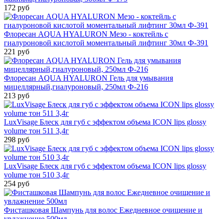
172 руб
Флоресан AQUA HYALURON Мезо - коктейль с
гиалуроновой кислотой моментальный лифтинг 30мл Ф-391
221 руб
Флоресан AQUA HYALURON Гель для умывания
мицеллярный,гиалуроновый, 250мл Ф-216
213 руб
LuxVisage Блеск для губ с эффектом объема ICON lips glossy
volume тон 511 3,4г
298 руб
LuxVisage Блеск для губ с эффектом объема ICON lips glossy
volume тон 510 3,4г
254 руб
Фисташковая Шампунь для волос Ежедневное очищение и
увлажнение 500мл