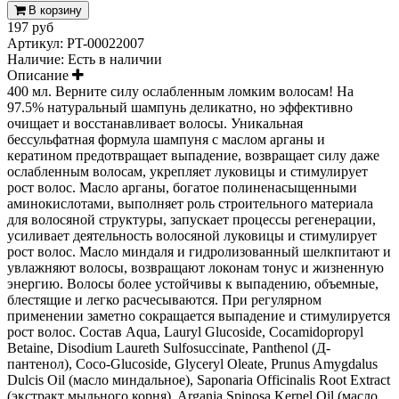
В корзину
197 руб
Артикул:
PT-00022007
Наличие:
Есть в наличии
Описание
400 мл. Верните силу ослабленным ломким волосам! На
97.5% натуральный шампунь деликатно, но эффективно
очищает и восстанавливает волосы. Уникальная
бессульфатная формула шампуня с маслом арганы и
кератином предотвращает выпадение, возвращает силу даже
ослабленным волосам, укрепляет луковицы и стимулирует
рост волос. Масло арганы, богатое полиненасыщенными
аминокислотами, выполняет роль строительного материала
для волосяной структуры, запускает процессы регенерации,
усиливает деятельность волосяной луковицы и стимулирует
рост волос. Масло миндаля и гидролизованный шелкпитают и
увлажняют волосы, возвращают локонам тонус и жизненную
энергию. Волосы более устойчивы к выпадению, объемные,
блестящие и легко расчесываются. При регулярном
применении заметно сокращается выпадение и стимулируется
рост волос. Состав Aqua, Lauryl Glucoside, Cocamidopropyl
Betaine, Disodium Laureth Sulfosuccinate, Panthenol (Д-
пантенол), Coco-Glucoside, Glyceryl Oleate, Prunus Amygdalus
Dulcis Oil (масло миндальное), Saponaria Officinalis Root Extract
(экстракт мыльного корня), Argania Spinosa Kernel Oil (масло