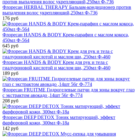
Флоресан HERBAL THERAPY Бальзам-кондиционер против
выпадения волос укрепляющий,250мл Ф-736
176 руб
Флоресан HANDS & BODY Крем-парафин с маслом кокоса,
450мл Ф-564
645 руб
Флоресан HANDS & BODY Крем для рук и тела с
гиалуроновой кислотой и маслом ши, 250мл Ф-460
189 руб
Флоресан FRUITME Гидрогелевые патчи для зоны вокруг глаз
с экстрактом авокадо ,14шт 56г Ф-774
208 руб
Флоресан DEEP DETOX Тоник матирующий, эффект
фарфоровой кожи, 300мл Ф-18a
142 руб