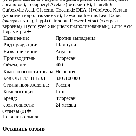
аргановое), Tocopheryl Acetate (витамин Е), Laureth-6
Carboxylic Acid, Glycerin, Cocamide DEA, Hydrolyzed Keratin
(кератин гидролизованный), Lawsonia Inermis Leaf Extract
(экстракт хны), Lippia Citriodora Flower Extract (экстракт
вербены), Hydrolyzed Silk (шелк гидролизованный), Citric Acid
Параметры
Назначение:
Против выпадения
Вид продукции:
Шампуни
Название линии:
Argan oil
Производитель:
Флоресан
Объем, мл:
400
Класс опасности товара:
Не опасен
Код ОКПД/ТН ВЭД:
3305100000
Страна производства:
Россия
Комплектация:
1 шт
Бренд:
Флоресан
срок годности:
24 месяца
Отзывы (0)
Пока нет отзывов
Оставить отзыв