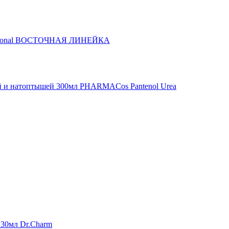
ofessional ВОСТОЧНАЯ ЛИНЕЙКА
лей и натоптышей 300мл PHARMACos Pantenol Urea
 30мл Dr.Charm