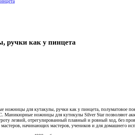
ы, ручки как у пинцета
рные ножницы для кутакулы, ручки как у пинцета, полуматовое 
 Маникюрные ножницы для кутикулы Silver Star позволяют акку
троту лезвий, отрегулированный плавный и ровный ход, без про
ля мастеров, начинающих мастеров, учеников и для домашнего ис