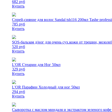
682 руб
Купить
Спрей-сияние для волос Sandal tsh116 200мл Tashe pr
785 руб
Купить
SOS-бальзам д/ног для очень сух.кожи от трещин, мозо
520 руб
Купить
L'OR Стеарин для Ног 50мл
329 руб
Купить
L'OR Парафин Холодный для ног 50мл
294 руб
Купить
Сыворотка с маслом миндаля и экстрактом зеленого кофе