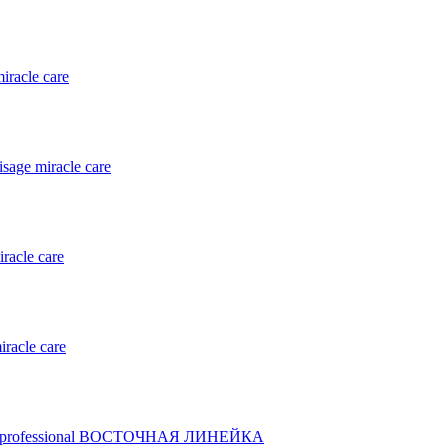
racle care
sage miracle care
racle care
racle care
she professional ВОСТОЧНАЯ ЛИНЕЙКА