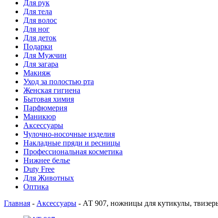
Для рук
Для тела
Для волос
Для ног
Для деток
Подарки
Для Мужчин
Для загара
Макияж
Уход за полостью рта
Женская гигиена
Бытовая химия
Парфюмерия
Маникюр
Аксессуары
Чулочно-носочные изделия
Накладные пряди и ресницы
Профессиональная косметика
Нижнее белье
Duty Free
Для Животных
Оптика
Главная
-
Аксессуары
-
АТ 907, ножницы для кутикулы, твизеры