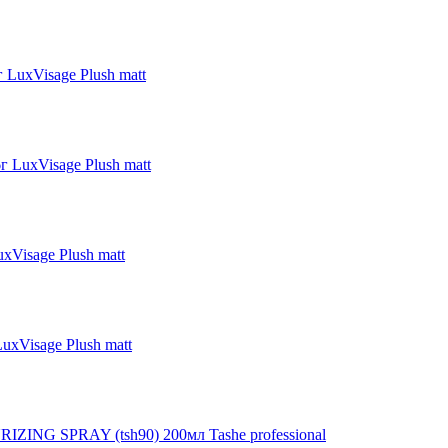
г LuxVisage Plush matt
г LuxVisage Plush matt
uxVisage Plush matt
uxVisage Plush matt
ZING SPRAY (tsh90) 200мл Tashe professional